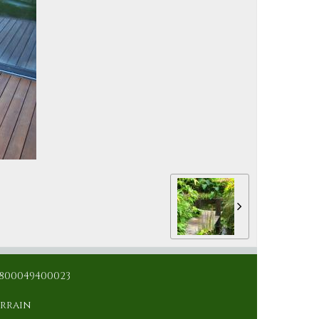
50800049400023
urrain