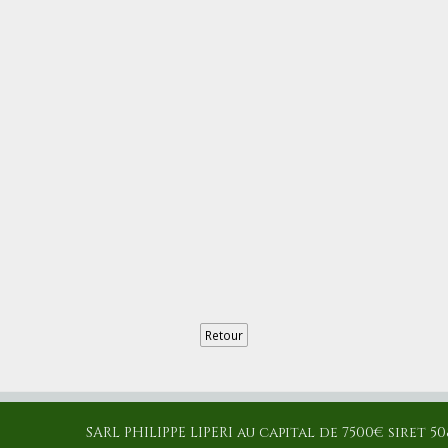
Retour
SARL PHILIPPE LIPERI au capital de 7500€ siret 