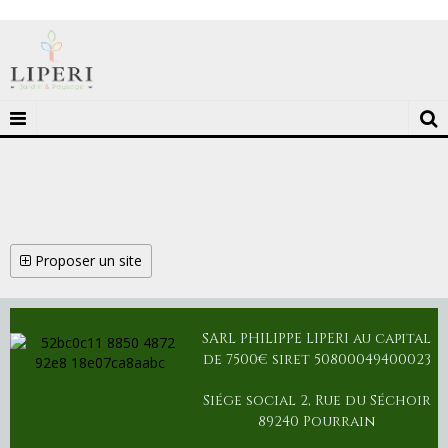
Economie et Immobilier
Proposer un site
SARL PHILIPPE LIPERI au capital
de 7500€ siret 50800049400023
Siége social 2, Rue du Séchoir
89240 Pourrain