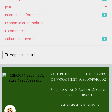
Jeux
Internet et informatique
1
Economie et Immobilier
E-commerce
Culture et sciences
1
Proposer un site
SARL PHILIPPE LIPERI au capital
de 7500€ siret 50800049400023
Siége social 2, Rue du Séchoir
89240 Pourrain
Tous droits réservés